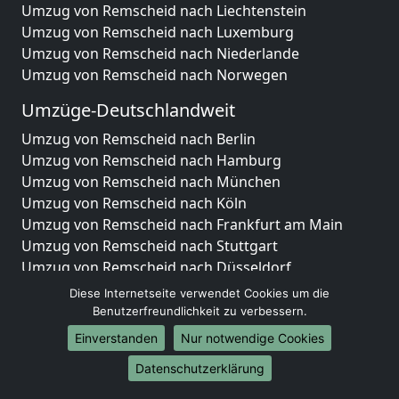
Umzug von Remscheid nach Liechtenstein
Umzug von Remscheid nach Luxemburg
Umzug von Remscheid nach Niederlande
Umzug von Remscheid nach Norwegen
Umzüge-Deutschlandweit
Umzug von Remscheid nach Berlin
Umzug von Remscheid nach Hamburg
Umzug von Remscheid nach München
Umzug von Remscheid nach Köln
Umzug von Remscheid nach Frankfurt am Main
Umzug von Remscheid nach Stuttgart
Umzug von Remscheid nach Düsseldorf
Umzug von Remscheid nach Leipzig
Diese Internetseite verwendet Cookies um die
Umzug von Remscheid nach Dortmund
Benutzerfreundlichkeit zu verbessern.
Umzug von Remscheid nach Essen
Einverstanden
Nur notwendige Cookies
Umzug von Remscheid nach Bremen
Datenschutzerklärung
Umzug von Remscheid nach Dresden
Umzug von Remscheid nach Hannover