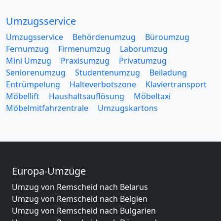
Umzugsservice
Umzugsservice
Behördenumzug
Büroumzug
Fernumzug
Firmenumzug
Laborumzug
Mini Umzug
Praxisumzug
Privatumzug
Seniorenumzug
Studentenumzug
Beiladung
Entrümpelung
Halteverbotszone
Klaviertransport
Möbellift
Haushaltsauflösung
Möbeltaxi
Möbelmitfahrzentrale
Umzugskartons
Europa-Umzüge
Umzug von Remscheid nach Belarus
Umzug von Remscheid nach Belgien
Umzug von Remscheid nach Bulgarien