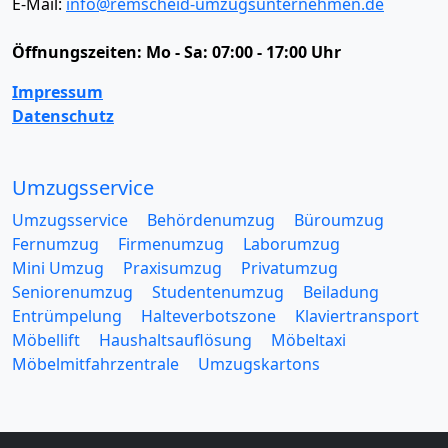
E-Mail:
info@remscheid-umzugsunternehmen.de
Öffnungszeiten:
Mo - Sa: 07:00 - 17:00 Uhr
Impressum
Datenschutz
Umzugsservice
Umzugsservice
Behördenumzug
Büroumzug
Fernumzug
Firmenumzug
Laborumzug
Mini Umzug
Praxisumzug
Privatumzug
Seniorenumzug
Studentenumzug
Beiladung
Entrümpelung
Halteverbotszone
Klaviertransport
Möbellift
Haushaltsauflösung
Möbeltaxi
Möbelmitfahrzentrale
Umzugskartons