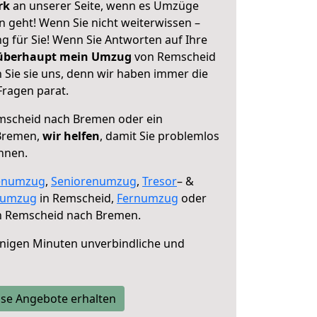
erk
an unserer Seite, wenn es Umzüge
geht! Wenn Sie nicht weiterwissen –
ng für Sie! Wenn Sie Antworten auf Ihre
 überhaupt mein Umzug
von Remscheid
Sie sie uns, denn wir haben immer die
Fragen parat.
scheid nach Bremen oder ein
Bremen,
wir helfen
, damit Sie problemlos
nnen.
enumzug
,
Seniorenumzug
,
Tresor
– &
numzug
in Remscheid,
Fernumzug
oder
 Remscheid nach Bremen.
nigen Minuten unverbindliche und
se Angebote erhalten