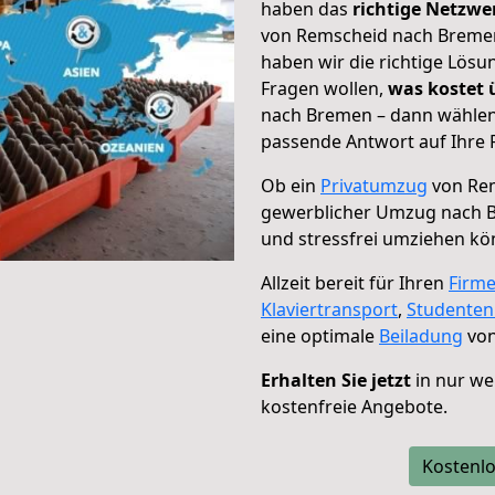
haben das
richtige Netzw
von Remscheid nach Bremen 
haben wir die richtige Lösu
Fragen wollen,
was kostet
nach Bremen – dann wählen 
passende Antwort auf Ihre 
Ob ein
Privatumzug
von Rem
gewerblicher Umzug nach 
und stressfrei umziehen kö
Allzeit bereit für Ihren
Firm
Klaviertransport
,
Studente
eine optimale
Beiladung
von
Erhalten Sie jetzt
in nur we
kostenfreie Angebote.
Kostenlo