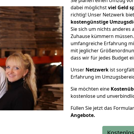
Sie planen einen Umzug v
dabei möglichst
viel Geld 
richtig! Unser Netzwerk bi
kostengünstige Umzugsdi
Sie sich um nichts anderes 
Zuhause kümmern müssen. W
umfangreiche Erfahrung m
mit jeglicher Größenordnun
dass wir für jedes Budget 
Unser
Netzwerk
ist sorgfäl
Erfahrung im Umzugsberei
Sie möchten eine
Kostenüb
kostenlose und unverbindli
Füllen Sie jetzt das Formula
Angebote.
Kostenlos