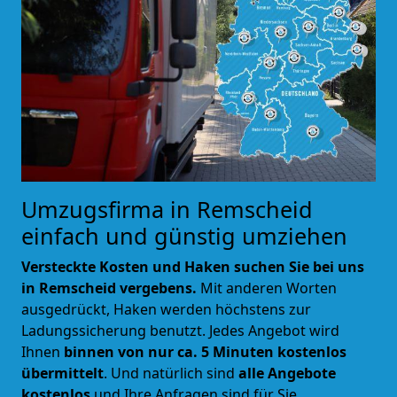
Umzugsfirma in Remscheid
einfach und günstig umziehen
Versteckte Kosten und Haken suchen Sie bei uns
in Remscheid vergebens.
Mit anderen Worten
ausgedrückt, Haken werden höchstens zur
Ladungssicherung benutzt. Jedes Angebot wird
Ihnen
binnen von nur ca. 5 Minuten kostenlos
übermittelt
. Und natürlich sind
alle Angebote
kostenlos
und Ihre Anfragen sind für Sie