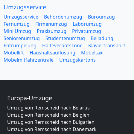
Umzugsservice
Umzugsservice
Behördenumzug
Büroumzug
Fernumzug
Firmenumzug
Laborumzug
Mini Umzug
Praxisumzug
Privatumzug
Seniorenumzug
Studentenumzug
Beiladung
Entrümpelung
Halteverbotszone
Klaviertransport
Möbellift
Haushaltsauflösung
Möbeltaxi
Möbelmitfahrzentrale
Umzugskartons
Europa-Umzüge
Umzug von Remscheid nach Belarus
Umzug von Remscheid nach Belgien
Umzug von Remscheid nach Bulgarien
Umzug von Remscheid nach Dänemark