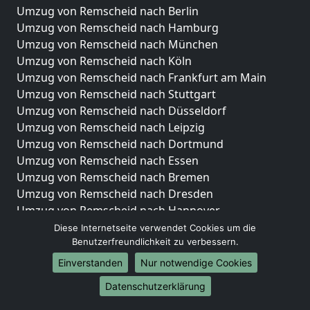
Umzug von Remscheid nach Berlin
Umzug von Remscheid nach Hamburg
Umzug von Remscheid nach München
Umzug von Remscheid nach Köln
Umzug von Remscheid nach Frankfurt am Main
Umzug von Remscheid nach Stuttgart
Umzug von Remscheid nach Düsseldorf
Umzug von Remscheid nach Leipzig
Umzug von Remscheid nach Dortmund
Umzug von Remscheid nach Essen
Umzug von Remscheid nach Bremen
Umzug von Remscheid nach Dresden
Umzug von Remscheid nach Hannover
Umzug von Remscheid nach Nürnberg
Diese Internetseite verwendet Cookies um die
Benutzerfreundlichkeit zu verbessern.
Umzug von Remscheid nach Duisburg
Umzug von Remscheid nach Bochum
Einverstanden
Nur notwendige Cookies
Umzug von Remscheid nach Wuppertal
Datenschutzerklärung
Umzug von Remscheid nach Bielefeld