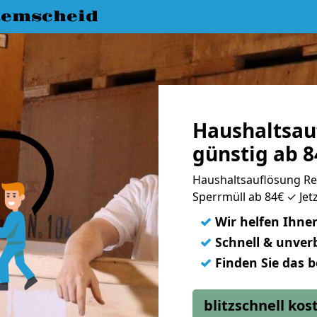
emscheid
Haushaltsau
günstig ab 8
Haushaltsauflösung R
Sperrmüll ab 84€ ✓ Jetz
✓
Wir helfen Ihne
✓
Schnell & unverb
✓
Finden Sie das 
blitzschnell ko