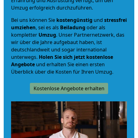
Erfahrung und Ausrüstung verfügt, um den
Umzug erfolgreich durchzuführen.
Bei uns können Sie
kostengünstig
und
stressfrei
umziehen
, sei es als
Beiladung
oder als
kompletter
Umzug
. Unser Partnernetzwerk, das
wir über die Jahre aufgebaut haben, ist
deutschlandweit und sogar international
unterwegs.
Holen Sie sich jetzt kostenlose
Angebote
und erhalten Sie einen ersten
Überblick über die Kosten für Ihren Umzug.
Kostenlose Angebote erhalten