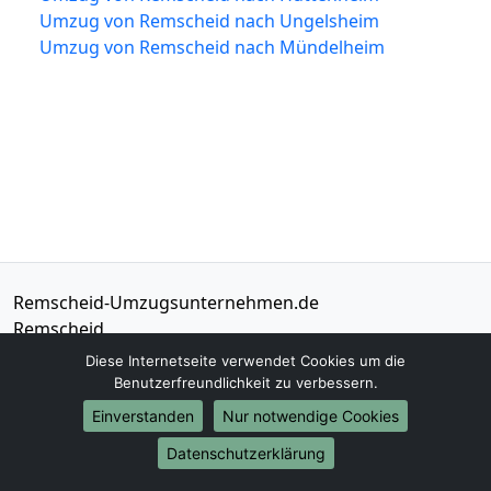
Umzug von Remscheid nach Ungelsheim
Umzug von Remscheid nach Mündelheim
Remscheid-Umzugsunternehmen.de
Remscheid
Diese Internetseite verwendet Cookies um die
Tel.:
01579-2482371
Benutzerfreundlichkeit zu verbessern.
E-Mail:
info@remscheid-umzugsunternehmen.de
Einverstanden
Nur notwendige Cookies
Datenschutzerklärung
Öffnungszeiten:
Mo - Sa: 07:00 - 17:00 Uhr