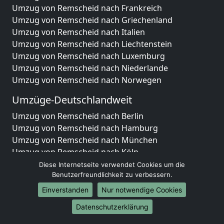
Umzug von Remscheid nach Frankreich
Umzug von Remscheid nach Griechenland
Umzug von Remscheid nach Italien
Umzug von Remscheid nach Liechtenstein
Umzug von Remscheid nach Luxemburg
Umzug von Remscheid nach Niederlande
Umzug von Remscheid nach Norwegen
Umzüge-Deutschlandweit
Umzug von Remscheid nach Berlin
Umzug von Remscheid nach Hamburg
Umzug von Remscheid nach München
Umzug von Remscheid nach Köln
Umzug von Remscheid nach Frankfurt am Main
Diese Internetseite verwendet Cookies um die
Benutzerfreundlichkeit zu verbessern.
Umzug von Remscheid nach Stuttgart
Umzug von Remscheid nach Düsseldorf
Einverstanden
Nur notwendige Cookies
Umzug von Remscheid nach Leipzig
Datenschutzerklärung
Umzug von Remscheid nach Dortmund