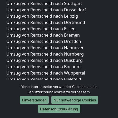
Umzug von Remscheid nach Stuttgart
Umzug von Remscheid nach Düsseldorf
Umzug von Remscheid nach Leipzig
Umzug von Remscheid nach Dortmund
Umzug von Remscheid nach Essen
Umzug von Remscheid nach Bremen
Umzug von Remscheid nach Dresden
Umzug von Remscheid nach Hannover
Umzug von Remscheid nach Nürnberg
Umzug von Remscheid nach Duisburg
Umzug von Remscheid nach Bochum
Umzug von Remscheid nach Wuppertal
Umzug von Remscheid nach Bielefeld
Umzug von Remscheid nach Bonn
Diese Internetseite verwendet Cookies um die
Umzug von Remscheid nach Münster
Benutzerfreundlichkeit zu verbessern.
Einverstanden
Nur notwendige Cookies
Internationale-Umzüge
Datenschutzerklärung
Umzug von Remscheid nach Brasilien
Umzug von Remscheid nach Brunei Darussalam