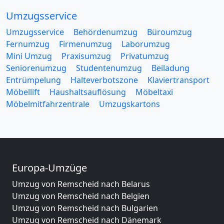
Umzugsservice
Umzugsservice
Behördenumzug
Büroumzug
Fernumzug
Firmenumzug
Laborumzug
Mini Umzug
Praxisumzug
Privatumzug
Seniorenumzug
Studentenumzug
Beiladung
Entrümpelung
Halteverbotszone
Klaviertransport
Möbellift
Haushaltsauflösung
Möbeltaxi
Möbelmitfahrzentrale
Umzugskartons
Europa-Umzüge
Umzug von Remscheid nach Belarus
Umzug von Remscheid nach Belgien
Umzug von Remscheid nach Bulgarien
Umzug von Remscheid nach Dänemark