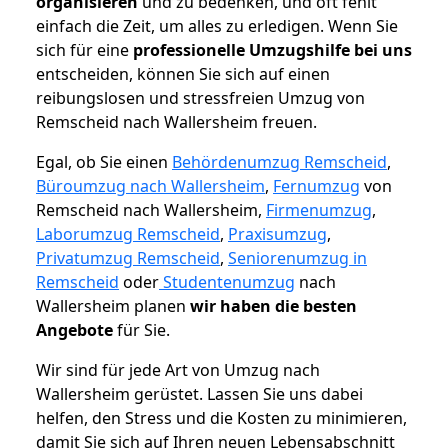
organisieren
und zu bedenken, und oft fehlt
einfach die Zeit, um alles zu erledigen. Wenn Sie
sich für eine
professionelle Umzugshilfe bei uns
entscheiden, können Sie sich auf einen
reibungslosen und stressfreien Umzug von
Remscheid nach Wallersheim freuen.
Egal, ob Sie einen
Behördenumzug Remscheid
,
Büroumzug nach Wallersheim
,
Fernumzug
von
Remscheid nach Wallersheim,
Firmenumzug
,
Laborumzug Remscheid
,
Praxisumzug
,
Privatumzug Remscheid
,
Seniorenumzug in
Remscheid
oder
Studentenumzug
nach
Wallersheim planen
wir haben die besten
Angebote
für Sie.
Wir sind für jede Art von Umzug nach
Wallersheim gerüstet. Lassen Sie uns dabei
helfen, den Stress und die Kosten zu minimieren,
damit Sie sich auf Ihren neuen Lebensabschnitt