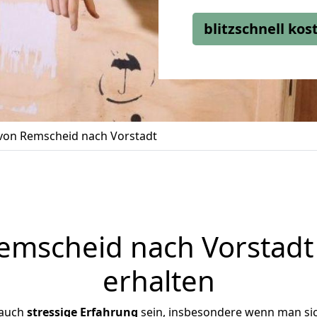
blitzschnell ko
on Remscheid nach Vorstadt
mscheid nach Vorstadt 
erhalten
 auch
stressige
Erfahrung
sein, insbesondere wenn man si