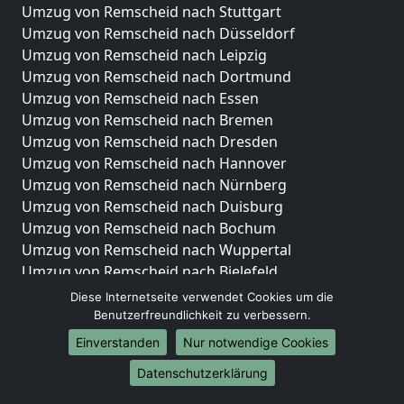
Umzug von Remscheid nach Stuttgart
Umzug von Remscheid nach Düsseldorf
Umzug von Remscheid nach Leipzig
Umzug von Remscheid nach Dortmund
Umzug von Remscheid nach Essen
Umzug von Remscheid nach Bremen
Umzug von Remscheid nach Dresden
Umzug von Remscheid nach Hannover
Umzug von Remscheid nach Nürnberg
Umzug von Remscheid nach Duisburg
Umzug von Remscheid nach Bochum
Umzug von Remscheid nach Wuppertal
Umzug von Remscheid nach Bielefeld
Umzug von Remscheid nach Bonn
Diese Internetseite verwendet Cookies um die
Umzug von Remscheid nach Münster
Benutzerfreundlichkeit zu verbessern.
Einverstanden
Nur notwendige Cookies
Internationale-Umzüge
Datenschutzerklärung
Umzug von Remscheid nach Brasilien
Umzug von Remscheid nach Brunei Darussalam