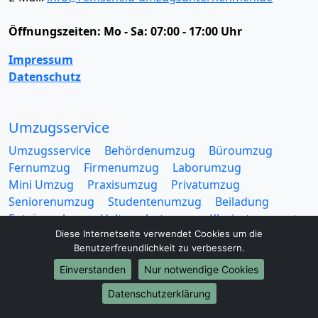
Öffnungszeiten:
Mo - Sa: 07:00 - 17:00 Uhr
Impressum
Datenschutz
Umzugsservice
Umzugsservice
Behördenumzug
Büroumzug
Fernumzug
Firmenumzug
Laborumzug
Mini Umzug
Praxisumzug
Privatumzug
Seniorenumzug
Studentenumzug
Beiladung
Entrümpelung
Halteverbotszone
Klaviertransport
Diese Internetseite verwendet Cookies um die
Möbellift
Haushaltsauflösung
Möbeltaxi
Benutzerfreundlichkeit zu verbessern.
Möbelmitfahrzentrale
Umzugskartons
Einverstanden
Nur notwendige Cookies
Datenschutzerklärung