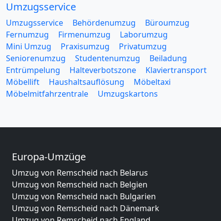
Umzugsservice
Umzugsservice
Behördenumzug
Büroumzug
Fernumzug
Firmenumzug
Laborumzug
Mini Umzug
Praxisumzug
Privatumzug
Seniorenumzug
Studentenumzug
Beiladung
Entrümpelung
Halteverbotszone
Klaviertransport
Möbellift
Haushaltsauflösung
Möbeltaxi
Möbelmitfahrzentrale
Umzugskartons
Europa-Umzüge
Umzug von Remscheid nach Belarus
Umzug von Remscheid nach Belgien
Umzug von Remscheid nach Bulgarien
Umzug von Remscheid nach Dänemark
Umzug von Remscheid nach England