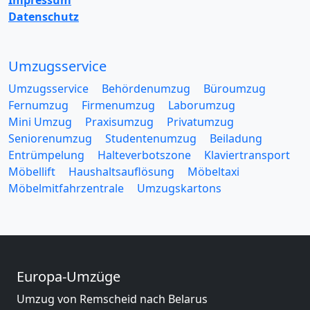
Impressum
Datenschutz
Umzugsservice
Umzugsservice
Behördenumzug
Büroumzug
Fernumzug
Firmenumzug
Laborumzug
Mini Umzug
Praxisumzug
Privatumzug
Seniorenumzug
Studentenumzug
Beiladung
Entrümpelung
Halteverbotszone
Klaviertransport
Möbellift
Haushaltsauflösung
Möbeltaxi
Möbelmitfahrzentrale
Umzugskartons
Europa-Umzüge
Umzug von Remscheid nach Belarus