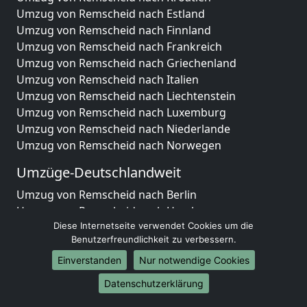
Umzug von Remscheid nach Estland
Umzug von Remscheid nach Finnland
Umzug von Remscheid nach Frankreich
Umzug von Remscheid nach Griechenland
Umzug von Remscheid nach Italien
Umzug von Remscheid nach Liechtenstein
Umzug von Remscheid nach Luxemburg
Umzug von Remscheid nach Niederlande
Umzug von Remscheid nach Norwegen
Umzüge-Deutschlandweit
Umzug von Remscheid nach Berlin
Umzug von Remscheid nach Hamburg
Diese Internetseite verwendet Cookies um die
Umzug von Remscheid nach München
Benutzerfreundlichkeit zu verbessern.
Umzug von Remscheid nach Köln
Umzug von Remscheid nach Frankfurt am Main
Einverstanden
Nur notwendige Cookies
Umzug von Remscheid nach Stuttgart
Datenschutzerklärung
Umzug von Remscheid nach Düsseldorf