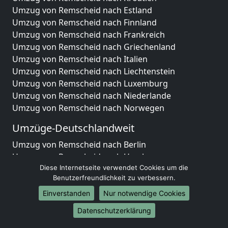
Umzug von Remscheid nach Estland
Umzug von Remscheid nach Finnland
Umzug von Remscheid nach Frankreich
Umzug von Remscheid nach Griechenland
Umzug von Remscheid nach Italien
Umzug von Remscheid nach Liechtenstein
Umzug von Remscheid nach Luxemburg
Umzug von Remscheid nach Niederlande
Umzug von Remscheid nach Norwegen
Umzüge-Deutschlandweit
Umzug von Remscheid nach Berlin
Umzug von Remscheid nach Hamburg
Diese Internetseite verwendet Cookies um die
Umzug von Remscheid nach München
Benutzerfreundlichkeit zu verbessern.
Umzug von Remscheid nach Köln
Umzug von Remscheid nach Frankfurt am Main
Einverstanden
Nur notwendige Cookies
Umzug von Remscheid nach Stuttgart
Datenschutzerklärung
Umzug von Remscheid nach Düsseldorf