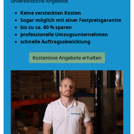
unverbindliche Angebote.
Keine versteckten Kosten
Sogar möglich mit einer Festpreisgarantie
bis zu ca. 60 % sparen
professionelle Umzugsunternehmen
schnelle Auftragsabwicklung
Kostenlose Angebote erhalten