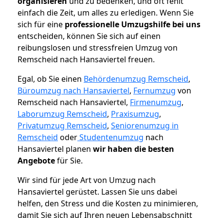
organisieren
und zu bedenken, und oft fehlt
einfach die Zeit, um alles zu erledigen. Wenn Sie
sich für eine
professionelle Umzugshilfe bei uns
entscheiden, können Sie sich auf einen
reibungslosen und stressfreien Umzug von
Remscheid nach Hansaviertel freuen.
Egal, ob Sie einen
Behördenumzug Remscheid
,
Büroumzug nach Hansaviertel
,
Fernumzug
von
Remscheid nach Hansaviertel,
Firmenumzug
,
Laborumzug Remscheid
,
Praxisumzug
,
Privatumzug Remscheid
,
Seniorenumzug in
Remscheid
oder
Studentenumzug
nach
Hansaviertel planen
wir haben die besten
Angebote
für Sie.
Wir sind für jede Art von Umzug nach
Hansaviertel gerüstet. Lassen Sie uns dabei
helfen, den Stress und die Kosten zu minimieren,
damit Sie sich auf Ihren neuen Lebensabschnitt