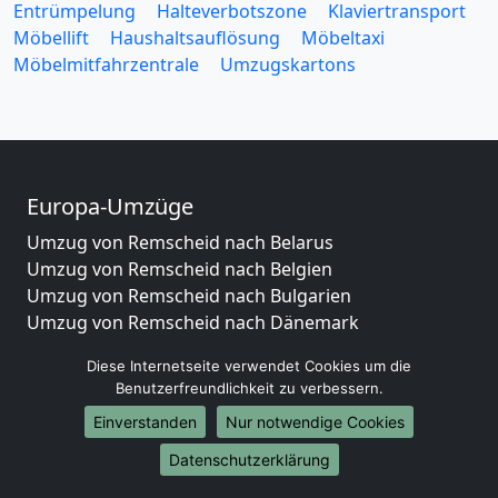
Entrümpelung
Halteverbotszone
Klaviertransport
Möbellift
Haushaltsauflösung
Möbeltaxi
Möbelmitfahrzentrale
Umzugskartons
Europa-Umzüge
Umzug von Remscheid nach Belarus
Umzug von Remscheid nach Belgien
Umzug von Remscheid nach Bulgarien
Umzug von Remscheid nach Dänemark
Umzug von Remscheid nach England
Diese Internetseite verwendet Cookies um die
Umzug von Remscheid nach Portugal
Benutzerfreundlichkeit zu verbessern.
Umzug von Remscheid nach Bosnien
Einverstanden
Nur notwendige Cookies
und Herzegowina
Umzug von Remscheid nach Irland
Datenschutzerklärung
Umzug von Remscheid nach Lettland