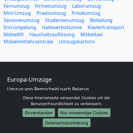
Fernumzug
Firmenumzug
Laborumzug
Mini Umzug
Praxisumzug
Privatumzug
Seniorenumzug
Studentenumzug
Beiladung
Entrümpelung
Halteverbotszone
Klaviertransport
Möbellift
Haushaltsauflösung
Möbeltaxi
Möbelmitfahrzentrale
Umzugskartons
Europa-Umzüge
Umzug von Remscheid nach Belarus
Umzug von Remscheid nach Belgien
Diese Internetseite verwendet Cookies um die
Umzug von Remscheid nach Bulgarien
Benutzerfreundlichkeit zu verbessern.
Umzug von Remscheid nach Dänemark
Einverstanden
Nur notwendige Cookies
Umzug von Remscheid nach England
Datenschutzerklärung
Umzug von Remscheid nach Portugal
Umzug von Remscheid nach Bosnien