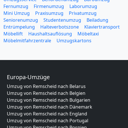
Fernumzug
Firmenumzug
Laborumzug
Mini Umzug
Praxisumzug
Privatumzug
Seniorenumzug
Studentenumzug
Beiladung
Entrümpelung
Halteverbotszone
Klaviertransport
Möbellift
Haushaltsauflösung
Möbeltaxi
Möbelmitfahrzentrale
Umzugskartons
Europa-Umzüge
Umzug von Remscheid nach Belarus
Umzug von Remscheid nach Belgien
Umzug von Remscheid nach Bulgarien
Umzug von Remscheid nach Dänemark
Umzug von Remscheid nach England
Umzug von Remscheid nach Portugal
Umzug von Remscheid nach Bosnien