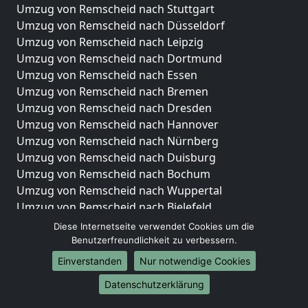
Umzug von Remscheid nach Stuttgart
Umzug von Remscheid nach Düsseldorf
Umzug von Remscheid nach Leipzig
Umzug von Remscheid nach Dortmund
Umzug von Remscheid nach Essen
Umzug von Remscheid nach Bremen
Umzug von Remscheid nach Dresden
Umzug von Remscheid nach Hannover
Umzug von Remscheid nach Nürnberg
Umzug von Remscheid nach Duisburg
Umzug von Remscheid nach Bochum
Umzug von Remscheid nach Wuppertal
Umzug von Remscheid nach Bielefeld
Umzug von Remscheid nach Bonn
Diese Internetseite verwendet Cookies um die
Umzug von Remscheid nach Münster
Benutzerfreundlichkeit zu verbessern.
Einverstanden
Nur notwendige Cookies
Internationale-Umzüge
Datenschutzerklärung
Umzug von Remscheid nach Brasilien
Umzug von Remscheid nach Brunei Darussalam