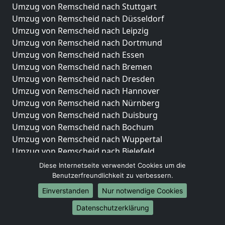
Umzug von Remscheid nach Stuttgart
Umzug von Remscheid nach Düsseldorf
Umzug von Remscheid nach Leipzig
Umzug von Remscheid nach Dortmund
Umzug von Remscheid nach Essen
Umzug von Remscheid nach Bremen
Umzug von Remscheid nach Dresden
Umzug von Remscheid nach Hannover
Umzug von Remscheid nach Nürnberg
Umzug von Remscheid nach Duisburg
Umzug von Remscheid nach Bochum
Umzug von Remscheid nach Wuppertal
Umzug von Remscheid nach Bielefeld
Umzug von Remscheid nach Bonn
Diese Internetseite verwendet Cookies um die
Umzug von Remscheid nach Münster
Benutzerfreundlichkeit zu verbessern.
Einverstanden
Nur notwendige Cookies
Internationale-Umzüge
Datenschutzerklärung
Umzug von Remscheid nach Brasilien
Umzug von Remscheid nach Brunei Darussalam