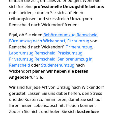
einfach die Zeit, um alles zu erledigen. Wenn Sie
sich für eine
professionelle Umzugshilfe bei uns
entscheiden, können Sie sich auf einen
reibungslosen und stressfreien Umzug von
Remscheid nach Wickendorf freuen.
Egal, ob Sie einen
Behördenumzug Remscheid
,
Büroumzug nach Wickendorf
,
Fernumzug
von
Remscheid nach Wickendorf,
Firmenumzug
,
Laborumzug Remscheid
,
Praxisumzug
,
Privatumzug Remscheid
,
Seniorenumzug in
Remscheid
oder
Studentenumzug
nach
Wickendorf planen
wir haben die besten
Angebote
für Sie.
Wir sind für jede Art von Umzug nach Wickendorf
gerüstet. Lassen Sie uns dabei helfen, den Stress
und die Kosten zu minimieren, damit Sie sich auf
Ihren neuen Lebensabschnitt freuen können.
Zögern Sie nicht und holen Sie sich
kostenlose