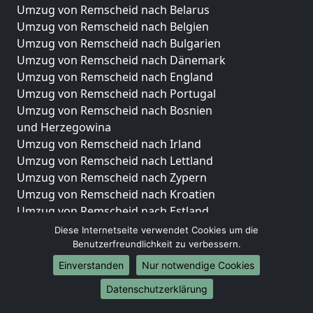
Umzug von Remscheid nach Belarus
Umzug von Remscheid nach Belgien
Umzug von Remscheid nach Bulgarien
Umzug von Remscheid nach Dänemark
Umzug von Remscheid nach England
Umzug von Remscheid nach Portugal
Umzug von Remscheid nach Bosnien
und Herzegowina
Umzug von Remscheid nach Irland
Umzug von Remscheid nach Lettland
Umzug von Remscheid nach Zypern
Umzug von Remscheid nach Kroatien
Umzug von Remscheid nach Estland
Umzug von Remscheid nach Finnland
Diese Internetseite verwendet Cookies um die
Umzug von Remscheid nach Frankreich
Benutzerfreundlichkeit zu verbessern.
Umzug von Remscheid nach Griechenland
Einverstanden
Nur notwendige Cookies
Umzug von Remscheid nach Italien
Datenschutzerklärung
Umzug von Remscheid nach Liechtenstein
Umzug von Remscheid nach Luxemburg