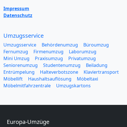
Impressum
Datenschutz
Umzugsservice
Umzugsservice
Behördenumzug
Büroumzug
Fernumzug
Firmenumzug
Laborumzug
Mini Umzug
Praxisumzug
Privatumzug
Seniorenumzug
Studentenumzug
Beiladung
Entrümpelung
Halteverbotszone
Klaviertransport
Möbellift
Haushaltsauflösung
Möbeltaxi
Möbelmitfahrzentrale
Umzugskartons
Europa-Umzüge