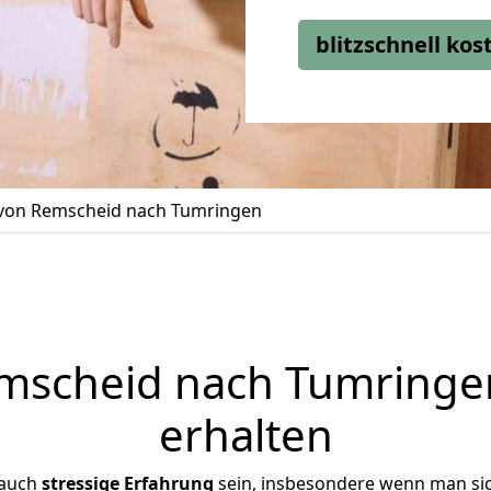
blitzschnell ko
on Remscheid nach Tumringen
scheid nach Tumringen
erhalten
 auch
stressige
Erfahrung
sein, insbesondere wenn man si