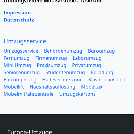
Öffnungszeiten:
Mo - Sa: 07:00 - 17:00 Uhr
Impressum
Datenschutz
Umzugsservice
Umzugsservice
Behördenumzug
Büroumzug
Fernumzug
Firmenumzug
Laborumzug
Mini Umzug
Praxisumzug
Privatumzug
Seniorenumzug
Studentenumzug
Beiladung
Entrümpelung
Halteverbotszone
Klaviertransport
Möbellift
Haushaltsauflösung
Möbeltaxi
Möbelmitfahrzentrale
Umzugskartons
Europa-Umzüge