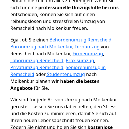
einfach die Zeit, um alles zu erledigen. Wenn Sie
sich für eine
professionelle Umzugshilfe bei uns
entscheiden, können Sie sich auf einen
reibungslosen und stressfreien Umzug von
Remscheid nach Molkenkur freuen.
Egal, ob Sie einen
Behördenumzug Remscheid
,
Büroumzug nach Molkenkur
,
Fernumzug
von
Remscheid nach Molkenkur,
Firmenumzug
,
Laborumzug Remscheid
,
Praxisumzug
,
Privatumzug Remscheid
,
Seniorenumzug in
Remscheid
oder
Studentenumzug
nach
Molkenkur planen
wir haben die besten
Angebote
für Sie.
Wir sind für jede Art von Umzug nach Molkenkur
gerüstet. Lassen Sie uns dabei helfen, den Stress
und die Kosten zu minimieren, damit Sie sich auf
Ihren neuen Lebensabschnitt freuen können.
Zögern Sie nicht und holen Sie sich
kostenlose