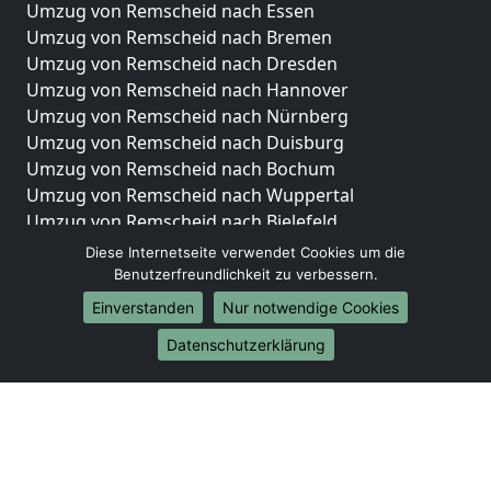
Umzug von Remscheid nach Essen
Umzug von Remscheid nach Bremen
Umzug von Remscheid nach Dresden
Umzug von Remscheid nach Hannover
Umzug von Remscheid nach Nürnberg
Umzug von Remscheid nach Duisburg
Umzug von Remscheid nach Bochum
Umzug von Remscheid nach Wuppertal
Umzug von Remscheid nach Bielefeld
Umzug von Remscheid nach Bonn
Diese Internetseite verwendet Cookies um die
Umzug von Remscheid nach Münster
Benutzerfreundlichkeit zu verbessern.
Einverstanden
Nur notwendige Cookies
Internationale-Umzüge
Datenschutzerklärung
Umzug von Remscheid nach Brasilien
Umzug von Remscheid nach Brunei Darussalam
Umzug von Remscheid nach Burkina Faso
Umzug von Remscheid nach Burundi
Umzug von Remscheid nach Chile
Umzug von Remscheid nach China