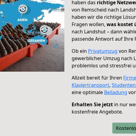
haben das
richtige Netzw
von Remscheid nach Landshu
haben wir die richtige Lösu
Fragen wollen,
was kostet
nach Landshut – dann wähle
passende Antwort auf Ihre 
Ob ein
Privatumzug
von Rem
gewerblicher Umzug nach 
problemlos und stressfrei 
Allzeit bereit für Ihren
Firm
Klaviertransport
,
Studente
eine optimale
Beiladung
von
Erhalten Sie jetzt
in nur we
kostenfreie Angebote.
Kostenlo