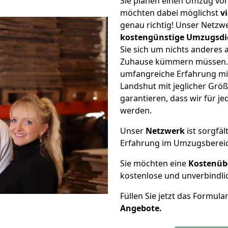
Sie planen einen Umzug vo
möchten dabei möglichst
v
genau richtig! Unser Netzw
kostengünstige Umzugsdi
Sie sich um nichts anderes 
Zuhause kümmern müssen. W
umfangreiche Erfahrung m
Landshut mit jeglicher Gr
garantieren, dass wir für j
werden.
Unser
Netzwerk
ist sorgfäl
Erfahrung im Umzugsberei
Sie möchten eine
Kostenüb
kostenlose und unverbindli
Füllen Sie jetzt das Formula
Angebote.