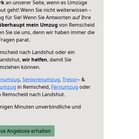
erk
an unserer Seite, wenn es Umzüge
t geht! Wenn Sie nicht weiterwissen –
ng für Sie! Wenn Sie Antworten auf Ihre
 überhaupt mein Umzug
von Remscheid
n Sie sie uns, denn wir haben immer die
Fragen parat.
scheid nach Landshut oder ein
Landshut,
wir helfen
, damit Sie
umziehen können.
enumzug
,
Seniorenumzug
,
Tresor
– &
numzug
in Remscheid,
Fernumzug
oder
 Remscheid nach Landshut.
nigen Minuten unverbindliche und
se Angebote erhalten