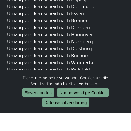
Umzug von Remscheid nach Dortmund
Umzug von Remscheid nach Essen
Umzug von Remscheid nach Bremen
Umzug von Remscheid nach Dresden
Umzug von Remscheid nach Hannover
Umzug von Remscheid nach Nürnberg
Umzug von Remscheid nach Duisburg
Umzug von Remscheid nach Bochum
Umzug von Remscheid nach Wuppertal
Umzug von Remscheid nach Bielefeld
Umzug von Remscheid nach Bonn
Diese Internetseite verwendet Cookies um die
Umzug von Remscheid nach Münster
Benutzerfreundlichkeit zu verbessern.
Einverstanden
Nur notwendige Cookies
Internationale-Umzüge
Datenschutzerklärung
Umzug von Remscheid nach Brasilien
Umzug von Remscheid nach Brunei Darussalam
Umzug von Remscheid nach Burkina Faso
Umzug von Remscheid nach Burundi