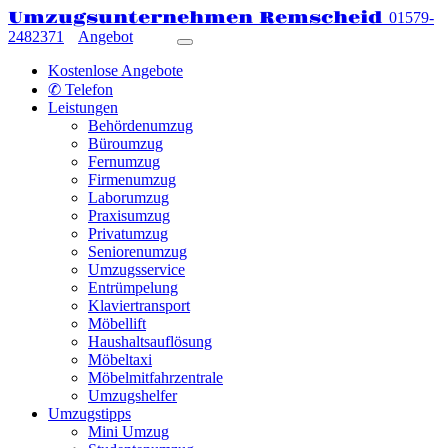
Umzugsunternehmen Remscheid
01579-
2482371
Angebot
Kostenlose Angebote
✆ Telefon
Leistungen
Behördenumzug
Büroumzug
Fernumzug
Firmenumzug
Laborumzug
Praxisumzug
Privatumzug
Seniorenumzug
Umzugsservice
Entrümpelung
Klaviertransport
Möbellift
Haushaltsauflösung
Möbeltaxi
Möbelmitfahrzentrale
Umzugshelfer
Umzugstipps
Mini Umzug