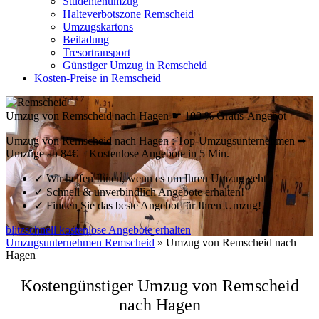
Studentenumzug
Halteverbotszone Remscheid
Umzugskartons
Beiladung
Tresortransport
Günstiger Umzug in Remscheid
Kosten-Preise in Remscheid
Umzug von Remscheid nach Hagen ☛ 100 % Gratis-Angebot
Umzug von Remscheid nach Hagen : Top-Umzugsunternehmen ➨
Umzüge ab 84€ – Kostenlose Angebote in 5 Min.
✓
Wir helfen Ihnen, wenn es um Ihren Umzug geht!
✓
Schnell & unverbindlich Angebote erhalten!
✓
Finden Sie das beste Angebot für Ihren Umzug!
blitzschnell kostenlose Angebote erhalten
Umzugsunternehmen Remscheid
»
Umzug von Remscheid nach
Hagen
Kostengünstiger Umzug von Remscheid
nach Hagen