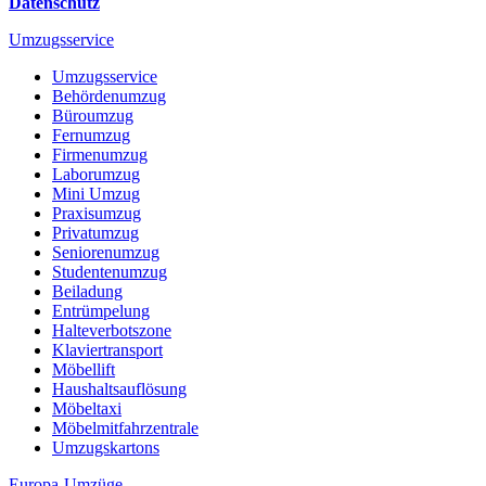
Datenschutz
Umzugsservice
Umzugsservice
Behördenumzug
Büroumzug
Fernumzug
Firmenumzug
Laborumzug
Mini Umzug
Praxisumzug
Privatumzug
Seniorenumzug
Studentenumzug
Beiladung
Entrümpelung
Halteverbotszone
Klaviertransport
Möbellift
Haushaltsauflösung
Möbeltaxi
Möbelmitfahrzentrale
Umzugskartons
Europa-Umzüge