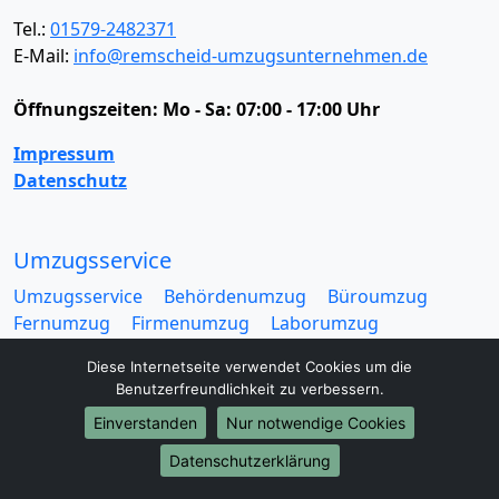
Tel.:
01579-2482371
E-Mail:
info@remscheid-umzugsunternehmen.de
Öffnungszeiten:
Mo - Sa: 07:00 - 17:00 Uhr
Impressum
Datenschutz
Umzugsservice
Umzugsservice
Behördenumzug
Büroumzug
Fernumzug
Firmenumzug
Laborumzug
Mini Umzug
Praxisumzug
Privatumzug
Diese Internetseite verwendet Cookies um die
Seniorenumzug
Studentenumzug
Beiladung
Benutzerfreundlichkeit zu verbessern.
Entrümpelung
Halteverbotszone
Klaviertransport
Einverstanden
Nur notwendige Cookies
Möbellift
Haushaltsauflösung
Möbeltaxi
Möbelmitfahrzentrale
Umzugskartons
Datenschutzerklärung