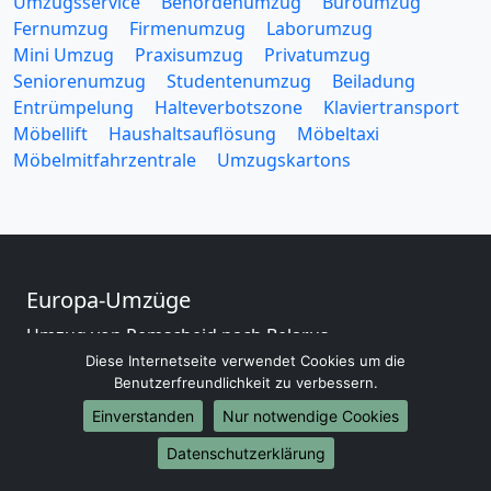
Umzugsservice
Behördenumzug
Büroumzug
Fernumzug
Firmenumzug
Laborumzug
Mini Umzug
Praxisumzug
Privatumzug
Seniorenumzug
Studentenumzug
Beiladung
Entrümpelung
Halteverbotszone
Klaviertransport
Möbellift
Haushaltsauflösung
Möbeltaxi
Möbelmitfahrzentrale
Umzugskartons
Europa-Umzüge
Umzug von Remscheid nach Belarus
Umzug von Remscheid nach Belgien
Diese Internetseite verwendet Cookies um die
Benutzerfreundlichkeit zu verbessern.
Umzug von Remscheid nach Bulgarien
Umzug von Remscheid nach Dänemark
Einverstanden
Nur notwendige Cookies
Umzug von Remscheid nach England
Datenschutzerklärung
Umzug von Remscheid nach Portugal