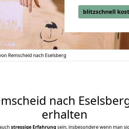
blitzschnell ko
on Remscheid nach Eselsberg
scheid nach Eselsberg
erhalten
 auch
stressige
Erfahrung
sein, insbesondere wenn man si