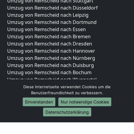
Umzug von Remscheid nach Stuttgart
Umzug von Remscheid nach Düsseldorf
Umzug von Remscheid nach Leipzig
Umzug von Remscheid nach Dortmund
Umzug von Remscheid nach Essen
Umzug von Remscheid nach Bremen
Umzug von Remscheid nach Dresden
Umzug von Remscheid nach Hannover
Umzug von Remscheid nach Nürnberg
Umzug von Remscheid nach Duisburg
Umzug von Remscheid nach Bochum
Umzug von Remscheid nach Wuppertal
Umzug von Remscheid nach Bielefeld
Diese Internetseite verwendet Cookies um die
Benutzerfreundlichkeit zu verbessern.
Umzug von Remscheid nach Bonn
Umzug von Remscheid nach Münster
Einverstanden
Nur notwendige Cookies
Internationale-Umzüge
Datenschutzerklärung
Umzug von Remscheid nach Brasilien
Umzug von Remscheid nach Brunei Darussalam