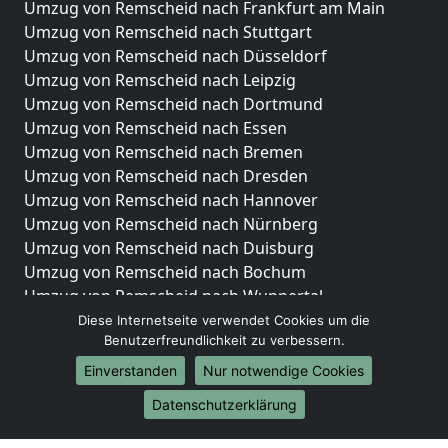
Umzug von Remscheid nach Frankfurt am Main
Umzug von Remscheid nach Stuttgart
Umzug von Remscheid nach Düsseldorf
Umzug von Remscheid nach Leipzig
Umzug von Remscheid nach Dortmund
Umzug von Remscheid nach Essen
Umzug von Remscheid nach Bremen
Umzug von Remscheid nach Dresden
Umzug von Remscheid nach Hannover
Umzug von Remscheid nach Nürnberg
Umzug von Remscheid nach Duisburg
Umzug von Remscheid nach Bochum
Umzug von Remscheid nach Wuppertal
Umzug von Remscheid nach Bielefeld
Diese Internetseite verwendet Cookies um die
Benutzerfreundlichkeit zu verbessern.
Umzug von Remscheid nach Bonn
Umzug von Remscheid nach Münster
Einverstanden
Nur notwendige Cookies
Internationale-Umzüge
Datenschutzerklärung
Umzug von Remscheid nach Brasilien