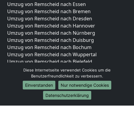
Umzug von Remscheid nach Essen
Umzug von Remscheid nach Bremen
Umzug von Remscheid nach Dresden
Umzug von Remscheid nach Hannover
Umzug von Remscheid nach Nürnberg
Umzug von Remscheid nach Duisburg
Umzug von Remscheid nach Bochum
Umzug von Remscheid nach Wuppertal
Umzug von Remscheid nach Bielefeld
Umzug von Remscheid nach Bonn
Diese Internetseite verwendet Cookies um die
Umzug von Remscheid nach Münster
Benutzerfreundlichkeit zu verbessern.
Einverstanden
Nur notwendige Cookies
Internationale-Umzüge
Datenschutzerklärung
Umzug von Remscheid nach Brasilien
Umzug von Remscheid nach Brunei Darussalam
Umzug von Remscheid nach Burkina Faso
Umzug von Remscheid nach Burundi
Umzug von Remscheid nach Chile
Umzug von Remscheid nach China