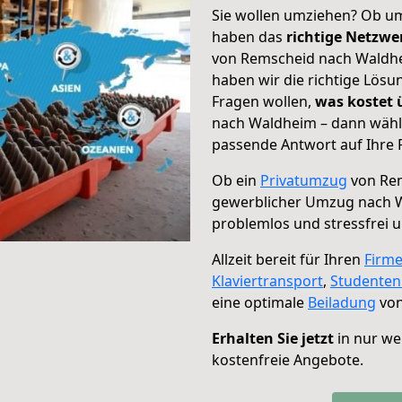
Sie wollen umziehen? Ob um
haben das
richtige Netzw
von Remscheid nach Waldhei
haben wir die richtige Lösu
Fragen wollen,
was kostet
nach Waldheim – dann wähle
passende Antwort auf Ihre 
Ob ein
Privatumzug
von Rem
gewerblicher Umzug nach 
problemlos und stressfrei 
Allzeit bereit für Ihren
Firm
Klaviertransport
,
Studente
eine optimale
Beiladung
von
Erhalten Sie jetzt
in nur we
kostenfreie Angebote.