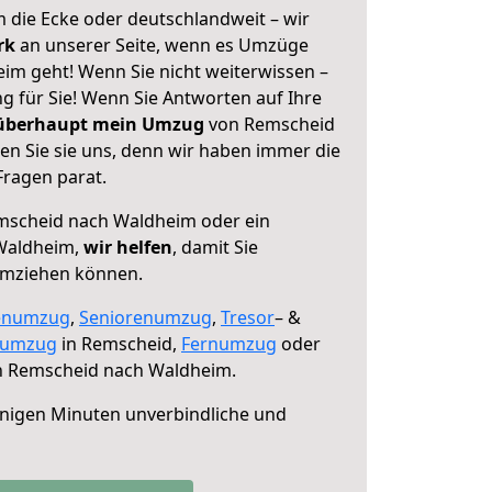
 die Ecke oder deutschlandweit – wir
erk
an unserer Seite, wenn es Umzüge
m geht! Wenn Sie nicht weiterwissen –
ng für Sie! Wenn Sie Antworten auf Ihre
 überhaupt mein Umzug
von Remscheid
n Sie sie uns, denn wir haben immer die
Fragen parat.
scheid nach Waldheim oder ein
Waldheim,
wir helfen
, damit Sie
umziehen können.
enumzug
,
Seniorenumzug
,
Tresor
– &
numzug
in Remscheid,
Fernumzug
oder
 Remscheid nach Waldheim.
nigen Minuten unverbindliche und