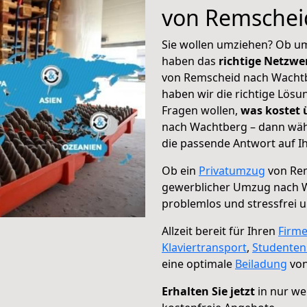
von Remschei
Sie wollen umziehen? Ob um
haben das
richtige Netzw
von Remscheid nach Wachtbe
haben wir die richtige Lösu
Fragen wollen,
was kostet
nach Wachtberg – dann wähl
die passende Antwort auf Ih
Ob ein
Privatumzug
von Rem
gewerblicher Umzug nach 
problemlos und stressfrei 
Allzeit bereit für Ihren
Firm
Klaviertransport
,
Studente
eine optimale
Beiladung
von
Erhalten Sie jetzt
in nur we