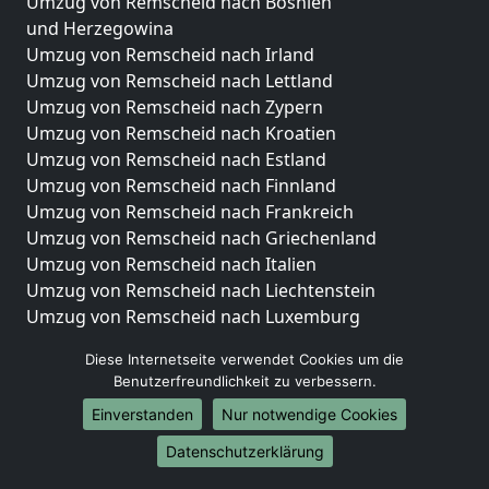
Umzug von Remscheid nach Bosnien
und Herzegowina
Umzug von Remscheid nach Irland
Umzug von Remscheid nach Lettland
Umzug von Remscheid nach Zypern
Umzug von Remscheid nach Kroatien
Umzug von Remscheid nach Estland
Umzug von Remscheid nach Finnland
Umzug von Remscheid nach Frankreich
Umzug von Remscheid nach Griechenland
Umzug von Remscheid nach Italien
Umzug von Remscheid nach Liechtenstein
Umzug von Remscheid nach Luxemburg
Umzug von Remscheid nach Niederlande
Diese Internetseite verwendet Cookies um die
Umzug von Remscheid nach Norwegen
Benutzerfreundlichkeit zu verbessern.
Umzüge-Deutschlandweit
Einverstanden
Nur notwendige Cookies
Umzug von Remscheid nach Berlin
Datenschutzerklärung
Umzug von Remscheid nach Hamburg