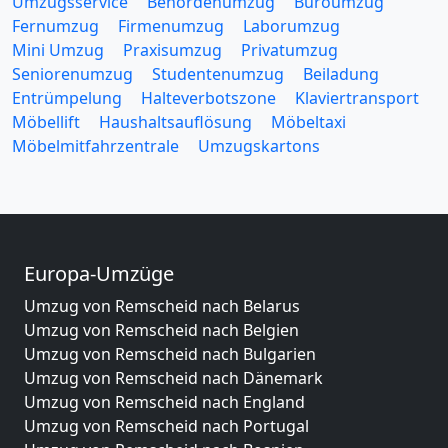
Umzugsservice
Behördenumzug
Büroumzug
Fernumzug
Firmenumzug
Laborumzug
Mini Umzug
Praxisumzug
Privatumzug
Seniorenumzug
Studentenumzug
Beiladung
Entrümpelung
Halteverbotszone
Klaviertransport
Möbellift
Haushaltsauflösung
Möbeltaxi
Möbelmitfahrzentrale
Umzugskartons
Europa-Umzüge
Umzug von Remscheid nach Belarus
Umzug von Remscheid nach Belgien
Umzug von Remscheid nach Bulgarien
Umzug von Remscheid nach Dänemark
Umzug von Remscheid nach England
Umzug von Remscheid nach Portugal