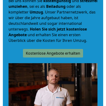
Bei uns können Sie
kostengünstig
und
stressfrei
umziehen
, sei es als
Beiladung
oder als
kompletter
Umzug
. Unser Partnernetzwerk, das
wir über die Jahre aufgebaut haben, ist
deutschlandweit und sogar international
unterwegs.
Holen Sie sich jetzt kostenlose
Angebote
und erhalten Sie einen ersten
Überblick über die Kosten für Ihren Umzug.
Kostenlose Angebote erhalten