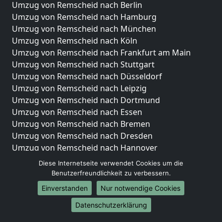
Umzug von Remscheid nach Berlin
Umzug von Remscheid nach Hamburg
Umzug von Remscheid nach München
Umzug von Remscheid nach Köln
Umzug von Remscheid nach Frankfurt am Main
Umzug von Remscheid nach Stuttgart
Umzug von Remscheid nach Düsseldorf
Umzug von Remscheid nach Leipzig
Umzug von Remscheid nach Dortmund
Umzug von Remscheid nach Essen
Umzug von Remscheid nach Bremen
Umzug von Remscheid nach Dresden
Umzug von Remscheid nach Hannover
Umzug von Remscheid nach Nürnberg
Diese Internetseite verwendet Cookies um die
Umzug von Remscheid nach Duisburg
Benutzerfreundlichkeit zu verbessern.
Umzug von Remscheid nach Bochum
Einverstanden
Nur notwendige Cookies
Umzug von Remscheid nach Wuppertal
Datenschutzerklärung
Umzug von Remscheid nach Bielefeld
Umzug von Remscheid nach Bonn