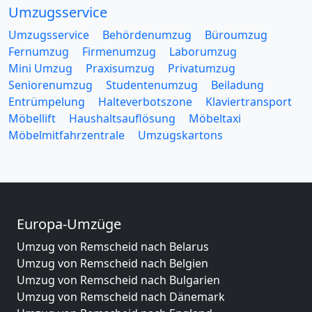
Umzugsservice
Umzugsservice
Behördenumzug
Büroumzug
Fernumzug
Firmenumzug
Laborumzug
Mini Umzug
Praxisumzug
Privatumzug
Seniorenumzug
Studentenumzug
Beiladung
Entrümpelung
Halteverbotszone
Klaviertransport
Möbellift
Haushaltsauflösung
Möbeltaxi
Möbelmitfahrzentrale
Umzugskartons
Europa-Umzüge
Umzug von Remscheid nach Belarus
Umzug von Remscheid nach Belgien
Umzug von Remscheid nach Bulgarien
Umzug von Remscheid nach Dänemark