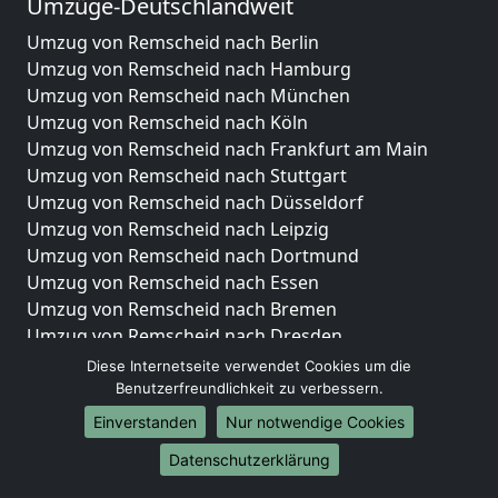
Umzüge-Deutschlandweit
Umzug von Remscheid nach Berlin
Umzug von Remscheid nach Hamburg
Umzug von Remscheid nach München
Umzug von Remscheid nach Köln
Umzug von Remscheid nach Frankfurt am Main
Umzug von Remscheid nach Stuttgart
Umzug von Remscheid nach Düsseldorf
Umzug von Remscheid nach Leipzig
Umzug von Remscheid nach Dortmund
Umzug von Remscheid nach Essen
Umzug von Remscheid nach Bremen
Umzug von Remscheid nach Dresden
Umzug von Remscheid nach Hannover
Diese Internetseite verwendet Cookies um die
Umzug von Remscheid nach Nürnberg
Benutzerfreundlichkeit zu verbessern.
Umzug von Remscheid nach Duisburg
Einverstanden
Nur notwendige Cookies
Umzug von Remscheid nach Bochum
Datenschutzerklärung
Umzug von Remscheid nach Wuppertal
Umzug von Remscheid nach Bielefeld