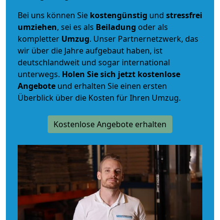
Bei uns können Sie
kostengünstig
und
stressfrei
umziehen
, sei es als
Beiladung
oder als
kompletter
Umzug
. Unser Partnernetzwerk, das
wir über die Jahre aufgebaut haben, ist
deutschlandweit und sogar international
unterwegs.
Holen Sie sich jetzt kostenlose
Angebote
und erhalten Sie einen ersten
Überblick über die Kosten für Ihren Umzug.
Kostenlose Angebote erhalten