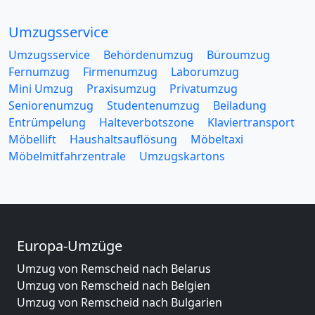
Umzugsservice
Umzugsservice
Behördenumzug
Büroumzug
Fernumzug
Firmenumzug
Laborumzug
Mini Umzug
Praxisumzug
Privatumzug
Seniorenumzug
Studentenumzug
Beiladung
Entrümpelung
Halteverbotszone
Klaviertransport
Möbellift
Haushaltsauflösung
Möbeltaxi
Möbelmitfahrzentrale
Umzugskartons
Europa-Umzüge
Umzug von Remscheid nach Belarus
Umzug von Remscheid nach Belgien
Umzug von Remscheid nach Bulgarien