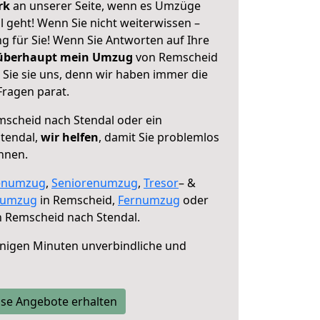
erk
an unserer Seite, wenn es Umzüge
 geht! Wenn Sie nicht weiterwissen –
ng für Sie! Wenn Sie Antworten auf Ihre
 überhaupt mein Umzug
von Remscheid
 Sie sie uns, denn wir haben immer die
Fragen parat.
scheid nach Stendal oder ein
tendal,
wir helfen
, damit Sie problemlos
nnen.
enumzug
,
Seniorenumzug
,
Tresor
– &
numzug
in Remscheid,
Fernumzug
oder
 Remscheid nach Stendal.
nigen Minuten unverbindliche und
se Angebote erhalten