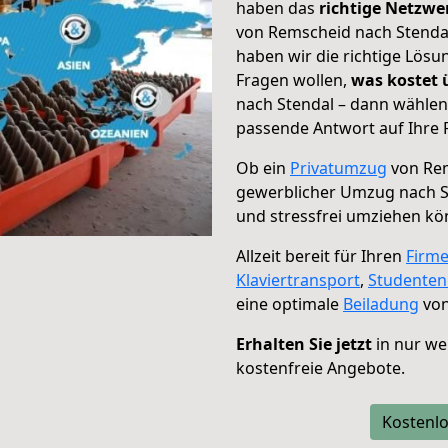
haben das
richtige Netzw
von Remscheid nach Stendal
haben wir die richtige Lösu
Fragen wollen,
was kostet
nach Stendal – dann wählen
passende Antwort auf Ihre 
Ob ein
Privatumzug
von Rem
gewerblicher Umzug nach S
und stressfrei umziehen kö
Allzeit bereit für Ihren
Firm
Klaviertransport
,
Studente
eine optimale
Beiladung
von
Erhalten Sie jetzt
in nur we
kostenfreie Angebote.
Kostenlo