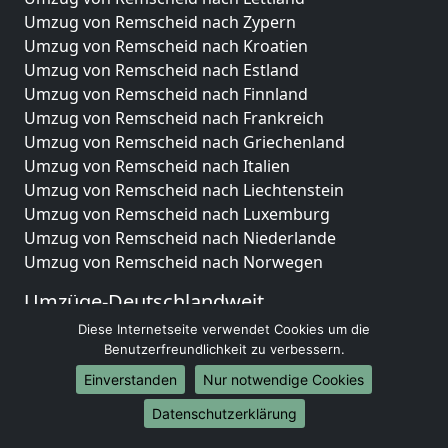
Umzug von Remscheid nach Zypern
Umzug von Remscheid nach Kroatien
Umzug von Remscheid nach Estland
Umzug von Remscheid nach Finnland
Umzug von Remscheid nach Frankreich
Umzug von Remscheid nach Griechenland
Umzug von Remscheid nach Italien
Umzug von Remscheid nach Liechtenstein
Umzug von Remscheid nach Luxemburg
Umzug von Remscheid nach Niederlande
Umzug von Remscheid nach Norwegen
Umzüge-Deutschlandweit
Diese Internetseite verwendet Cookies um die
Umzug von Remscheid nach Berlin
Benutzerfreundlichkeit zu verbessern.
Umzug von Remscheid nach Hamburg
Umzug von Remscheid nach München
Einverstanden
Nur notwendige Cookies
Umzug von Remscheid nach Köln
Datenschutzerklärung
Umzug von Remscheid nach Frankfurt am Main