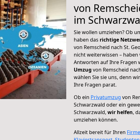
von Remschei
im Schwarzwa
Sie wollen umziehen? Ob um
haben das
richtige Netzw
von Remscheid nach St. Ge
nicht weiterwissen – haben w
Antworten auf Ihre Fragen 
Umzug
von Remscheid nach
wählen Sie sie uns, denn w
Ihre Fragen parat.
Ob ein
Privatumzug
von Rem
Schwarzwald oder ein gewe
Schwarzwald,
wir helfen
, d
umziehen können.
Allzeit bereit für Ihren
Firm
Klaviertransport
,
Studente