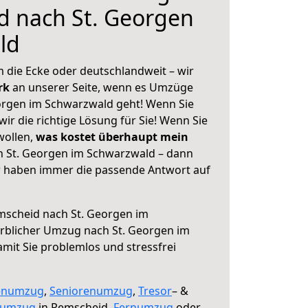
d nach St. Georgen
ld
 die Ecke oder deutschlandweit – wir
erk
an unserer Seite, wenn es Umzüge
orgen im Schwarzwald geht! Wenn Sie
ir die richtige Lösung für Sie! Wenn Sie
wollen,
was kostet überhaupt mein
 St. Georgen im Schwarzwald – dann
ir haben immer die passende Antwort auf
scheid nach St. Georgen im
rblicher Umzug nach St. Georgen im
amit Sie problemlos und stressfrei
enumzug
,
Seniorenumzug
,
Tresor
– &
numzug
in Remscheid,
Fernumzug
oder