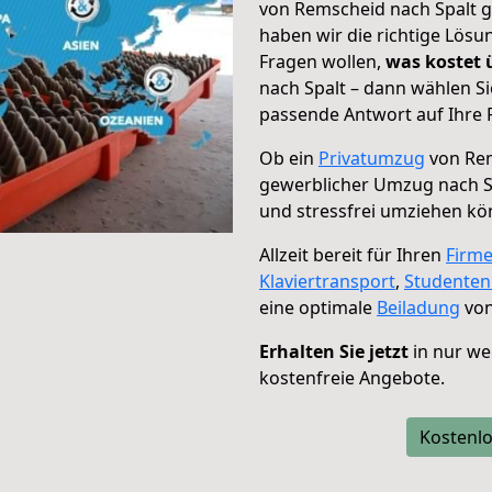
von Remscheid nach Spalt g
haben wir die richtige Lösu
Fragen wollen,
was kostet
nach Spalt – dann wählen Si
passende Antwort auf Ihre 
Ob ein
Privatumzug
von Rem
gewerblicher Umzug nach S
und stressfrei umziehen kö
Allzeit bereit für Ihren
Firm
Klaviertransport
,
Studente
eine optimale
Beiladung
von
Erhalten Sie jetzt
in nur we
kostenfreie Angebote.
Kostenlo