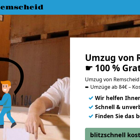
emscheid
Umzug von R
☛ 100 % Gra
Umzug von Remscheid 
➨ Umzüge ab 84€ – Kos
✓
Wir helfen Ihne
✓
Schnell & unverb
✓
Finden Sie das 
blitzschnell ko