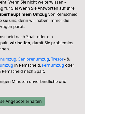
eht! Wenn Sie nicht weiterwissen –
ng für Sie! Wenn Sie Antworten auf Ihre
 überhaupt mein Umzug
von Remscheid
e sie uns, denn wir haben immer die
Fragen parat.
scheid nach Spalt oder ein
palt,
wir helfen
, damit Sie problemlos
nnen.
enumzug
,
Seniorenumzug
,
Tresor
– &
numzug
in Remscheid,
Fernumzug
oder
 Remscheid nach Spalt.
nigen Minuten unverbindliche und
se Angebote erhalten