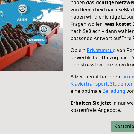
haben das
richtige Netzw
von Remscheid nach Seßlach
haben wir die richtige Lösu
Fragen wollen,
was kostet
nach Seßlach – dann wählen
passende Antwort auf Ihre 
Ob ein
Privatumzug
von Rem
gewerblicher Umzug nach S
und stressfrei umziehen kö
Allzeit bereit für Ihren
Firm
Klaviertransport
,
Studente
eine optimale
Beiladung
von
Erhalten Sie jetzt
in nur we
kostenfreie Angebote.
Kostenlo