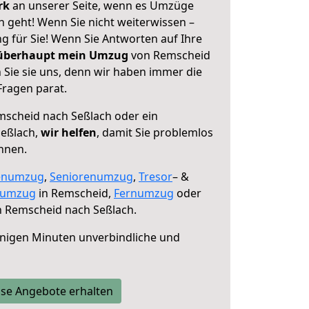
erk
an unserer Seite, wenn es Umzüge
 geht! Wenn Sie nicht weiterwissen –
ng für Sie! Wenn Sie Antworten auf Ihre
 überhaupt mein Umzug
von Remscheid
 Sie sie uns, denn wir haben immer die
Fragen parat.
scheid nach Seßlach oder ein
eßlach,
wir helfen
, damit Sie problemlos
nnen.
enumzug
,
Seniorenumzug
,
Tresor
– &
numzug
in Remscheid,
Fernumzug
oder
 Remscheid nach Seßlach.
nigen Minuten unverbindliche und
se Angebote erhalten