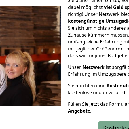
Sie planen einen Umzug vo
dabei möglichst
viel Geld 
richtig! Unser Netzwerk bi
kostengünstige Umzugsdi
Sie sich um nichts anderes 
Zuhause kümmern müssen. W
umfangreiche Erfahrung m
mit jeglicher Größenordnun
dass wir für jedes Budget 
Unser
Netzwerk
ist sorgfäl
Erfahrung im Umzugsberei
Sie möchten eine
Kostenüb
kostenlose und unverbindli
Füllen Sie jetzt das Formula
Angebote.
Kostenlos