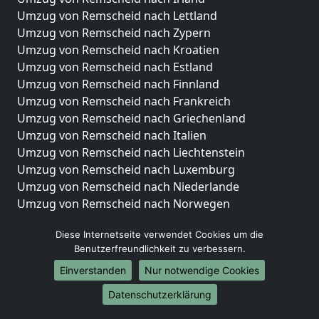
Umzug von Remscheid nach Lettland
Umzug von Remscheid nach Zypern
Umzug von Remscheid nach Kroatien
Umzug von Remscheid nach Estland
Umzug von Remscheid nach Finnland
Umzug von Remscheid nach Frankreich
Umzug von Remscheid nach Griechenland
Umzug von Remscheid nach Italien
Umzug von Remscheid nach Liechtenstein
Umzug von Remscheid nach Luxemburg
Umzug von Remscheid nach Niederlande
Umzug von Remscheid nach Norwegen
Umzüge-Deutschlandweit
Diese Internetseite verwendet Cookies um die
Benutzerfreundlichkeit zu verbessern.
Umzug von Remscheid nach Berlin
Umzug von Remscheid nach Hamburg
Einverstanden
Nur notwendige Cookies
Umzug von Remscheid nach München
Datenschutzerklärung
Umzug von Remscheid nach Köln